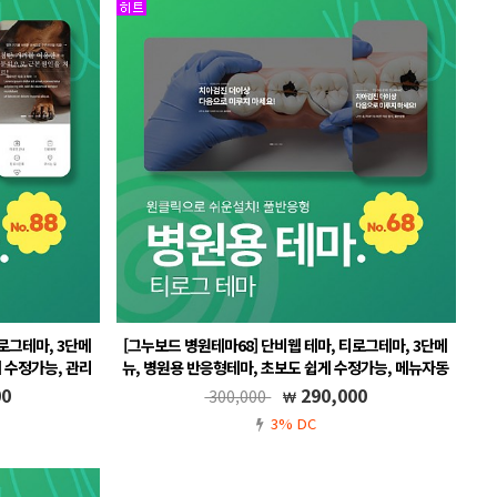
로그테마, 3단메
[그누보드 병원테마68] 단비웹 테마, 티로그테마, 3단메
 수정가능, 관리
뉴, 병원용 반응형테마, 초보도 쉽게 수정가능, 메뉴자동
라인 예약포함 ,
생성, 풀반응형, 온라인 예약포함
00
290,000
300,000
테스
그누보드5.5, 풀반응형, 무료A/S, 메뉴 자동생성
3% DC
뉴 자동생성