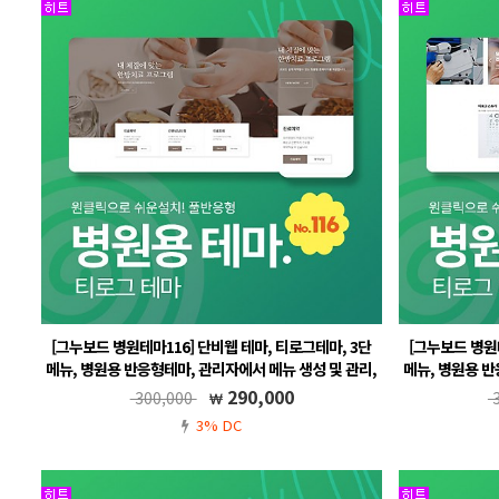
[그누보드 병원테마116] 단비웹 테마, 티로그테마, 3단
[그누보드 병원
메뉴, 병원용 반응형테마, 관리자에서 메뉴 생성 및 관리,
메뉴, 병원용 반
풀반응형, 온라인 예약포함, 한의원, 치과 ,안과 ,피부과,
풀반응형, 온라인
290,000
300,000
3
필라테스
3% DC
그누보드5.5, 풀반응형, 무료A/S, 메뉴 자동생성
그누보드5