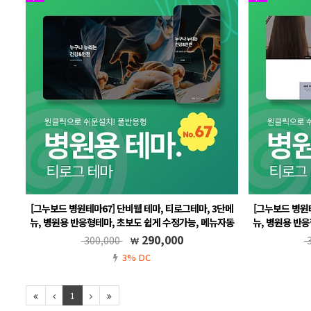
[그누보드 병원테마67] 단비웹 테마, 티로그테마, 3단메
[그누보드 병원테
뉴, 병원용 반응형테마, 초보도 쉽게 수정가능, 메뉴자동
뉴, 병원용 반
생성, 풀반응형, 온라인 예약포함
서 메뉴 생성 및
290,000
300,000
3
그누보드5.5, 풀반응형, 무료A/S, 메뉴 자동생성
3% DC
그누보드5
1