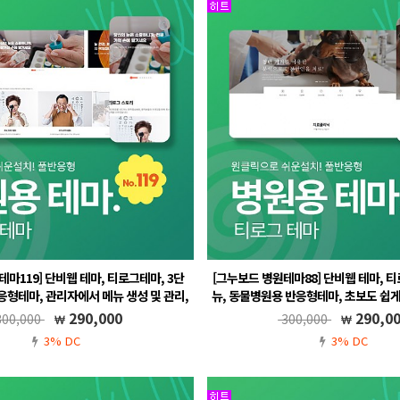
테마119] 단비웹 테마, 티로그테마, 3단
[그누보드 병원테마88] 단비웹 테마, 티
응형테마, 관리자에서 메뉴 생성 및 관리,
뉴, 동물병원용 반응형테마, 초보도 쉽게
 예약포함, 한의원, 치과 ,안과 ,피부과,
자에서 메뉴 생성 및 관리, 풀반응형, 온
290,000
290,0
00,000
300,000
필라테스
치과 ,안과 ,피부과, 필라
3% DC
3% DC
.5, 풀반응형, 무료A/S, 메뉴 자동생성
그누보드5.5, 풀반응형, 무료A/S, 메