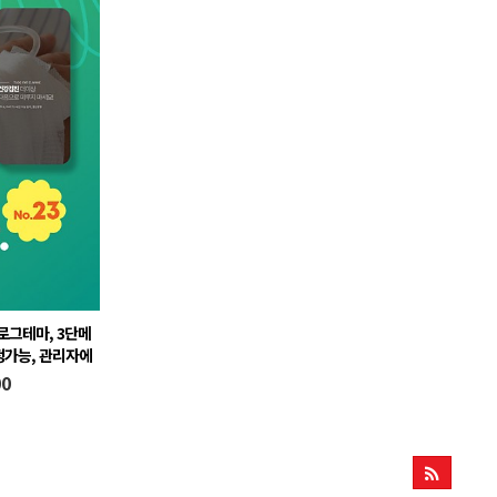
로그테마, 3단메
정가능, 관리자에
예약포함, 치과 ,
00
뉴 자동생성