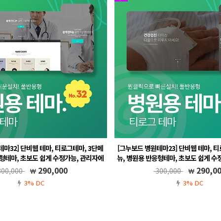
마32] 단비웹 테마, 티로그테마, 3단메
[그누보드 병원테마23] 단비웹 테마, 티
응형테마, 초보도 쉽게 수정가능, 관리자에
뉴, 병원용 반응형테마, 초보도 쉽게 수
 관리, 풀반응형, 온라인 예약포함, 치과 ,
서 메뉴 생성 및 관리, 풀반응형, 온라인 
290,000
290,0
00,000
300,000
안과 ,피부과, 필라테스
안과 ,피부과, 동물
3% DC
3% DC
.5, 풀반응형, 무료A/S, 메뉴 자동생성
그누보드5.5, 풀반응형, 무료A/S, 메