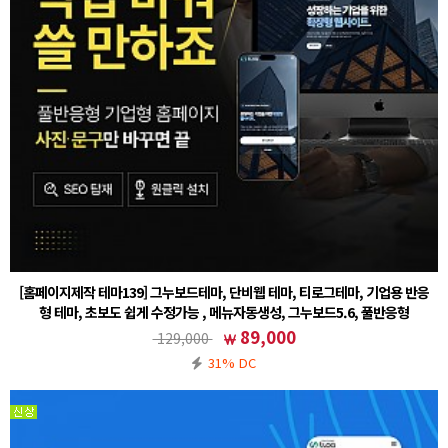
[홈페이지제작 테마139] 그누보드테마, 단비웹 테마, 티로그테마, 기업용 반응
형 테마, 초보도 쉽게 수정가능 , 메뉴자동생성, 그누보드5.6, 풀반응형
① 그누보드 테마 설치후 (테마)sample139 선택② 회원가입 설정 - 회원 스킨 (테마)basic 선택주
89,000
129,000
의사항※ 기본5.6 정식버전을 기반으로 작업된 테마입니다. 5.6에서도 호환이 가능합니다.※ 기
31% DC
본폴더(ww…