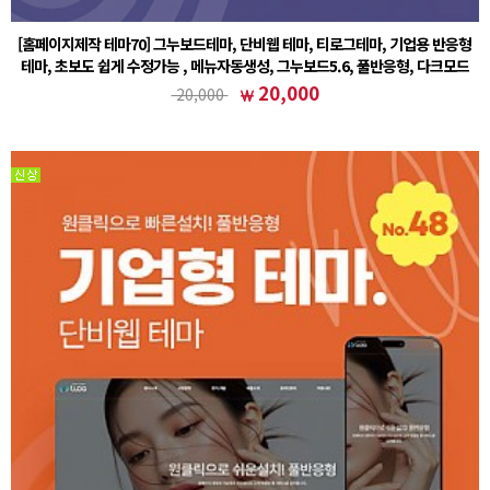
[홈페이지제작 테마70] 그누보드테마, 단비웹 테마, 티로그테마, 기업용 반응형
테마, 초보도 쉽게 수정가능 , 메뉴자동생성, 그누보드5.6, 풀반응형, 다크모드
① 그누보드 테마 설치후 (테마)sample70 선택② 회원가입 설정 - 회원 스킨 (테마)basic 선택주
20,000
20,000
의사항※ 기본5.6 정식버전을 기반으로 작업된 테마입니다. 5.6에서도 호환이 가능합니다.※ 기
본폴더(www…