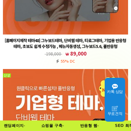
[홈페이지제작 테마48] 그누보드테마, 단비웹 테마, 티로그테마, 기업용 반응형
테마, 초보도 쉽게 수정가능 , 메뉴자동생성, 그누보드5.6, 풀반응형
① 그누보드 테마 설치후 (테마)sample48 선택② 회원가입 설정 - 회원 스킨 (테마)basic 선택주
89,000
198,000
의사항※ 기본5.6 정식버전을 기반으로 작업된 테마입니다. 5.6에서도 호환이 가능합니다.※ 기
55% DC
본폴더(www…
카톡 상담
무료견적
랜딩페이지
쇼핑몰 구축
반응형 웹
SEO 최적