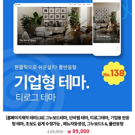
[홈페이지제작 테마138] 그누보드테마, 단비웹 테마, 티로그테마, 기업용 반응
형 테마, 초보도 쉽게 수정가능 , 메뉴자동생성, 그누보드5.6, 풀반응형
① 그누보드 테마 설치후 (테마)sample138 선택② 회원가입 설정 - 회원 스킨 (테마)basic 선택주
89,000
129,000