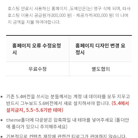
호스팅 만료시 사용하신 홈페이지 ,도메인은(는) 영구 삭제 되며, 타사
호스팅 이용시 공급원가(800,000 원) - 제공가격(400,000 원) 의 나머
지 금액을 지불 하여야합니다.
홈페이지 오류 수정요청
홈페이지 디자인 변경 요
시
청시
무료수정
별도협의
기존 5.4버전을 쓰시는 분들께서는 계정 내 데이터를 모두 지우고
반드시 그누보드 5.6버전에서 새로 설치하셔야 합니다.
(5.4에서
설치금지, 5.5~5.6기반 테마)
theme폴더에 다운받은 압축파일 내 테마를 넣어주세요 (폴더안
에 폴더가 있으니 주의해주세요)
기본적으로 컨텐츠 제작에 관한건 티로그가 관여하지 않습니다.